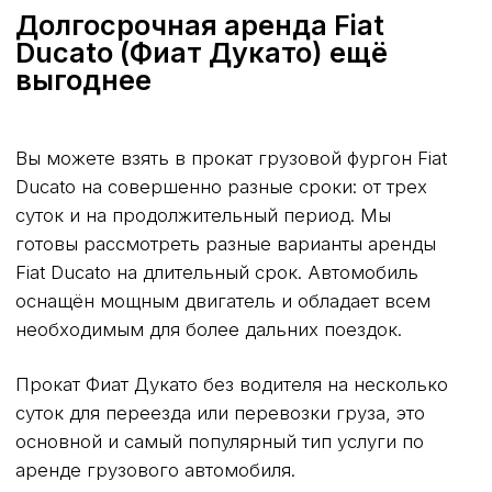
ГАЗ Соболь Бизнес тент
Лада Ларгус
Fiat Doblo
Peugeot Partner
Citroen Berlingo
Citroen Jumpy
Фургоны цельнометалические
ИНФОРМАЦИЯ
О нас
Условия аренды
Контакты
Тарифы
Частые вопросы
Калькулятор аренды
Отзывы