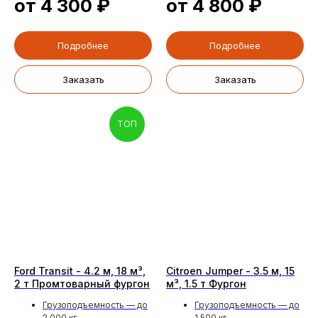
от 4 300
₽
от 4 800
₽
+7
Подробнее
Подробнее
Я соглашаюсь с
Политикой обработки персональных данных
Заказать
Заказать
Отправить
ТОП
111024, г. Щелково, ул.
пн-вс: с 9:00 до 19:00
Московская, 70а, стр 1
+7 (495) 363-86-46
Ford Transit - 4.2 м, 18 м³,
Citroen Jumper - 3.5 м, 15
info@samvezi.ru
2 т Промтоварный фургон
м³, 1.5 т Фургон
Грузоподъемность — до
Грузоподъемность — до
2 000 кг
1 500 кг