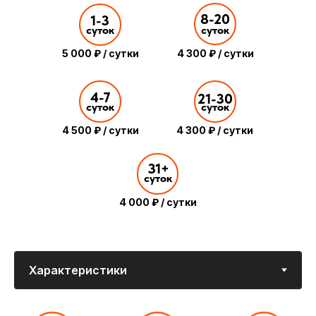
(Д×Ш×В) —
— до 990 кг
— 1+2
8-20
3800x2150x2200
1-3
суток
суток
5 000 ₽ / сутки
4 300 ₽ / сутки
Объем кузова —
Расход 8л / 100км
Топливо —
17 м³ и 5
4-7
21-30
Дизель
Европаллета
суток
суток
4 500 ₽ / сутки
4 300 ₽ / сутки
31+
Кондиционер -
6-ступенчатая
суток
ЕСТЬ
МКПП
4 000 ₽ / сутки
Для бизнеса, в котором присутствует перевозка
грузов, постоянно требуется аренда грузового
фургона. Наша транспортная компания
предлагает прокат Fiat Ducato с просторным
кузовом без водителя или с ним.
Fiat Ducato — отличный вариант для бытового
использования и перевоза небольших грузов.
Многие выбирают его при переезде.