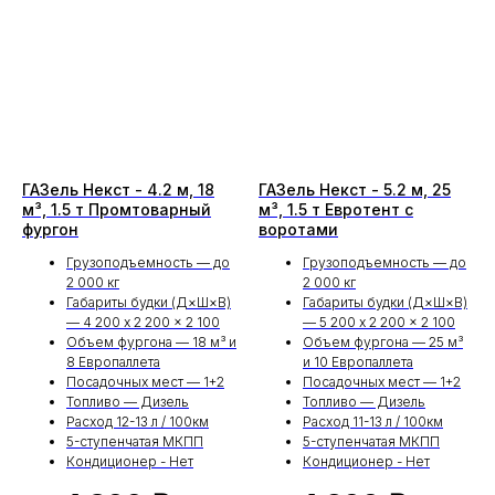
Вы можете взять в прокат грузовой фургон Fiat
Ducato на совершенно разные сроки: от трех
суток и на продолжительный период. Мы
готовы рассмотреть разные варианты аренды
Fiat Ducato на длительный срок. Автомобиль
оснащён мощным двигатель и обладает всем
необходимым для более дальних поездок.
ГАЗель Некст - 4.2 м, 18
ГАЗель Некст - 5.2 м, 25
Прокат Фиат Дукато без водителя на несколько
м³, 1.5 т Промтоварный
м³, 1.5 т Евротент с
суток для переезда или перевозки груза, это
фургон
воротами
основной и самый популярный тип услуги по
Грузоподъемность — до
Грузоподъемность — до
аренде грузового автомобиля.
2 000 кг
2 000 кг
Габариты будки (Д×Ш×В)
Габариты будки (Д×Ш×В)
— 4 200 x 2 200 x 2 100
— 5 200 x 2 200 x 2 100
Объем фургона — 18 м³ и
Объем фургона — 25 м³
8 Европаллета
и 10 Европаллета
Остались вопросы?
Посадочных мест — 1+2
Посадочных мест — 1+2
Топливо — Дизель
Топливо — Дизель
Оставьте заявку, мы свяжемся и
Расход 12-13 л / 100км
Расход 11-13 л / 100км
проконсультируем Вас
5-ступенчатая МКПП
5-ступенчатая МКПП
Кондиционер - Нет
Кондиционер - Нет