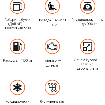
Акция
При единовременной оплате от 30
суток и более, мы гарантируем
лучшую цену в Москве на Газель
Некст