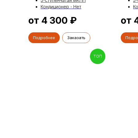
5-ступенчатая МКПП
5
Кондиционер - Нет
Ко
от 4 300
₽
от 
Подробнее
Заказать
Подро
ТОП