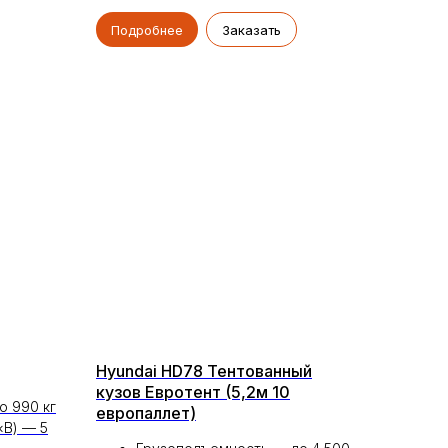
Подробнее
Заказать
Hyundai HD78 Тентованный
кузов Евротент (5,2м 10
о 990 кг
европаллет)
×В) — 5