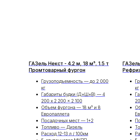
ГАЗель Некст - 4.2 м, 18 м³, 1.5 т
ГАЗель 
Промтоварный фургон
Рефри
Грузоподъемность — до 2 000
Гр
кг
кг
Габариты будки (Д×Ш×В) — 4
Га
200 x 2 200 x 2 100
20
Объем фургона — 18 м³ и 8
Об
Европаллета
Е
Посадочных мест — 1+2
По
Топливо — Дизель
Т
Расход 12-13 л / 100км
Ра