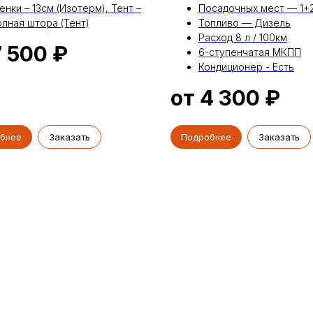
енки – 13см (Изотерм), Тент –
Посадочных мест — 1+
лная штора (Тент)
Топливо — Дизель
Расход 8 л / 100км
7 500
₽
6-ступенчатая МКПП
Кондиционер - Есть
от 4 300
₽
бнее
Заказать
Подробнее
Заказать