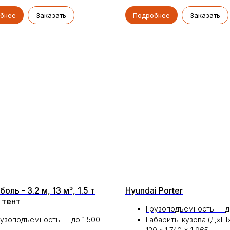
бнее
Заказать
Подробнее
Заказать
оль - 3.2 м, 13 м³, 1.5 т
Hyundai Porter
 тент
Грузоподъемность — д
узоподъемность — до 1 500
Габариты кузова (Д×Ш