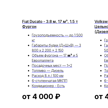
Fiat Ducato - 3.8 м, 17 м³, 1.5 т
Volksw
Фургон
Цельн
(Дизел
Грузоподъемность — до 1 500
кг
Гр
Габариты будки (Д×Ш×В) — 3
Га
800 x 2 200 x 2 150
50
Объем фургона — 17
м³
и 5
Об
Европаллета
Е
Посадочных мест — 1+2
По
Топливо — Дизель
Т
Расход 8 л / 100 км
Ра
6-ступенчатая МКПП
6
Кондиционер - Есть
Ко
от 4 000
₽
от 