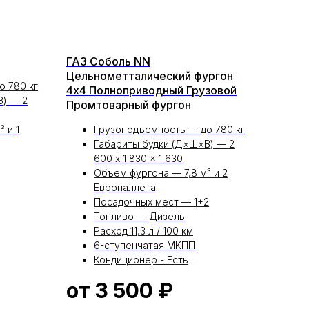
ГАЗ Соболь NN
Цельнометталический фургон
о 780 кг
4х4 Полноприводный Грузовой
В) — 2
Промтоварный фургон
 и 1
Грузоподъемность — до 780 кг
Габариты будки (Д×Ш×В) — 2
600 x 1 830 x 1 630
Объем фургона — 7,8 м³ и 2
Европаллета
Посадочных мест — 1+2
Топливо — Дизель
Расход 11,3 л / 100 км
6-ступенчатая МКПП
Кондиционер - Есть
от 3 500
₽