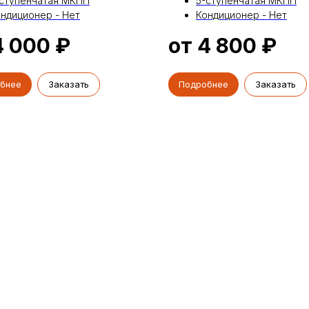
-ступенчатая МКПП
5-ступенчатая МКПП
ндиционер - Нет
Кондиционер - Нет
4 000
₽
от 4 800
₽
бнее
Заказать
Подробнее
Заказать