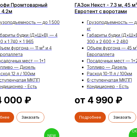
рофи Промтоварный
ГАЗон Некст - 7.3 м, 45 м³
 4.2м
Евротент с воротами
узоподъемность — до 1 500
Грузоподъемность — д
кг
бариты будки (Д×Ш×В) — 4
Габариты будки (Д×Ш×
0 x 1 740 x 1 965
300 x 2 600 x 2 480
ъем фургона — 11 м³ и 4
Объем фургона — 45 м³
вропаллета
Европаллета
садочных мест — 1+1
Посадочных мест — 1+
опливо — Дизель
Топливо — Дизель
сход 12 л / 100км
Расход 10-11 л / 100км
-ступенчатая МКПП
6-ступенчатая МКПП
ндиционер - Есть
Кондиционер - Есть
4 000
₽
от 4 990
₽
бнее
Заказать
Подробнее
Заказать
С
NEW