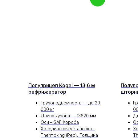
Полуприцеп Kogel — 13,6 м
Полупр
рефрижератор
шторн
Грузоподъемность — до 20
Г
000 кг
00
Длина кузова — 13620 мм
Дл
Оси – SAF Короба
Ос
Холодильная установка –
Хо
Thermoking (Реф), Толщина
Th