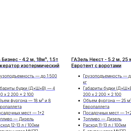
Бизнес - 4.2 м, 18м³, 1.5т
ГАЗель Некст - 5.2 м, 25 м
жератор изотермический
Евротент с воротами
узоподъемность — до 1 500
Грузоподъемность — д
кг
бариты будки (Д×Ш×В) — 4
Габариты будки (Д×Ш×
0 x 2 200 x 2 100
200 x 2 200 x 2 100
ъем фургона — 18 м³ и 8
Объем фургона — 25 м³
вропаллета
Европаллета
садочных мест — 1+2
Посадочных мест — 1+
опливо — Дизель
Топливо — Дизель
сход 12-13 л / 100км
Расход 11-13 л / 100км