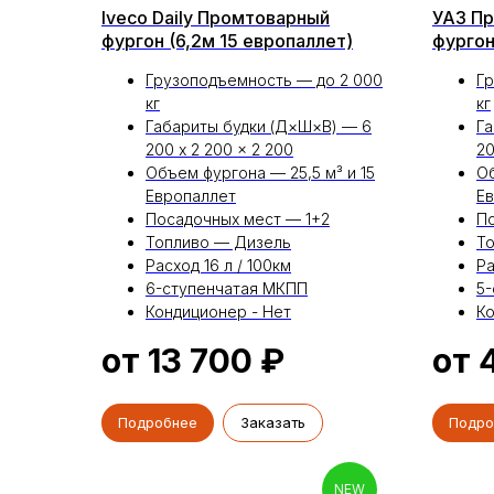
Iveco Daily Промтоварный
УАЗ П
фургон (6,2м 15 европаллет)
фургон
Грузоподъемность — до 2 000
Гр
кг
кг
Габариты будки (Д×Ш×В) — 6
Га
200 x 2 200 x 2 200
20
Объем фургона — 25,5 м³ и 15
Об
Европаллет
Е
Посадочных мест — 1+2
По
Топливо — Дизель
Т
Расход 16 л / 100км
Ра
6-ступенчатая МКПП
5
Кондиционер - Нет
Ко
от 13 700
₽
от 
Подробнее
Заказать
Подро
NEW