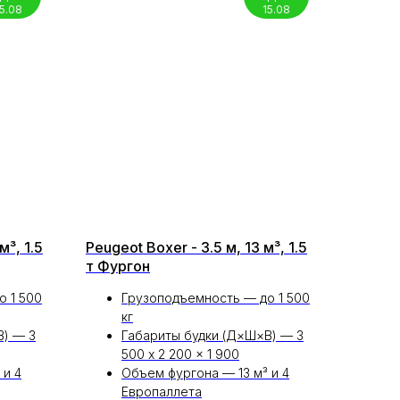
15.08
15.08
м³, 1.5
Peugeot Boxer - 3.5 м, 13 м³, 1.5
т Фургон
о 1 500
Грузоподъемность — до 1 500
кг
В) — 3
Габариты будки (Д×Ш×В) — 3
500 x 2 200 x 1 900
 и 4
Объем фургона — 13 м³ и 4
Европаллета