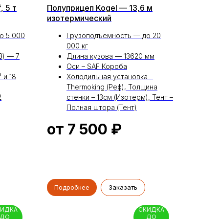
, 5 т
Полуприцеп Kogel — 13,6 м
изотермический
о 5 000
Грузоподъемность — до 20
000 кг
В) — 7
Длина кузова — 13620 мм
Оси – SAF Короба
 и 18
Холодильная установка –
Thermoking (Реф), Толщина
2
стенки – 13см (Изотерм), Тент –
Полная штора (Тент)
от 7 500
₽
Подробнее
Заказать
КИДКА
СКИДКА
ДО
ДО