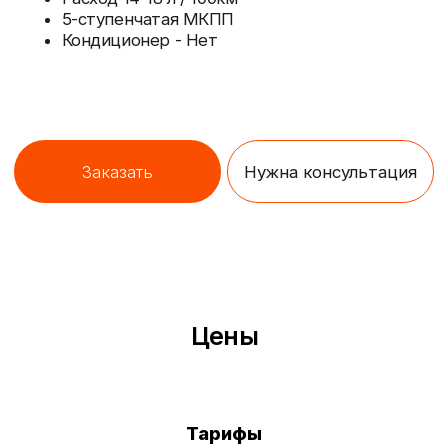
Габариты будки
Грузоподъемность
Посадочных мест
(Д×Ш×В) —
— до 4500 кг
— 1+2
5200x2070x2240
Тарифы