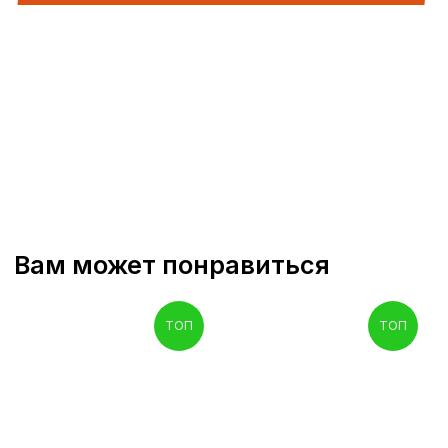
ТОП
ТОП
Долгосрочная аренда Hyundai
HD78 ещё выгоднее
Аренда Hyundai HD78 с тентованным кузовом
формата евротент — практичное решение для
перевозки различных видов грузов в городских