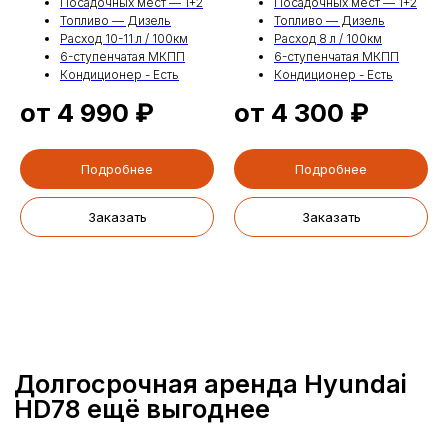
Посадочных мест — 1+2
Посадочных мест — 1+2
Топливо — Дизель
Топливо — Дизель
Расход 10-11 л / 100км
Расход 8 л / 100км
6-ступенчатая МКПП
6-ступенчатая МКПП
+7
Кондиционер - Есть
Кондиционер - Есть
от 4 990
₽
от 4 300
₽
Я соглашаюсь с
Политикой обработки персональных данных
Подробнее
Подробнее
Отправить
Заказать
Заказать
111024, г. Щелково, ул.
пн-вс: с 9:00 до 19:00
Московская, 70а, стр 1
+7 (495) 363-86-46
info@samvezi.ru