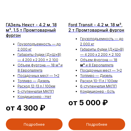
и междугородних условиях. Длина кузова 5,2
метра позволяет разместить до 10 европаллет,
что делает автомобиль удобным для торговых
компаний, складской логистики и регулярных
ГАЗель Некст - 4.2 м, 18
Ford Transit - 4.2 м, 18 м³,
поставок.
м³, 1.5 т Промтоварный
2 т Промтоварный фургон
Тентованный кузов обеспечивает защиту груза
фургон
от осадков и дорожной пыли, при этом
Грузоподъемность — до
позволяет выполнять боковую, заднюю и
Грузоподъемность — до
2 000 кг
верхнюю загрузку. Такая конструкция
2 000 кг
Габариты будки (Д×Ш×В)
упрощает работу на складах и значительно
Габариты будки (Д×Ш×В)
— 4 200 x 2 200 x 2 100
ускоряет процессы погрузки и разгрузки.
— 4 200 x 2 200 x 2 100
Объем фургона — 18
Hyundai HD78 отличается надежным шасси,
Объем фургона — 18 м³ и
м³
и 8 Европаллета
устойчивостью на дороге и экономичным
8 Европаллета
Посадочных мест — 1+2
Посадочных мест — 1+2
Топливо — Дизель
расходом топлива, что особенно важно при
Топливо — Дизель
Расход 10-11 л / 100км
ежедневной эксплуатации.
Расход 12-13 л / 100км
6-ступенчатая МКПП
Наша компания предлагает аренду Hyundai
5-ступенчатая МКПП
Кондиционер - Есть
HD78 с евротентом без водителя на понятных и
Кондиционер - Нет
выгодных условиях. Прокат автомобиля дает
от 5 000
₽
возможность самостоятельно планировать
от 4 300
₽
маршруты и объемы перевозок без
дополнительных затрат на содержание
собственного транспорта.
К преимуществам аренды относятся:
Подробнее
Подробнее