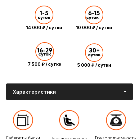
1-5
6-15
суток
суток
Объем фургона —
Расход 14-18л /
Топливо —
20 м³ и 10
100км
Дизель
Европаллетов
14 000 ₽ / сутки
10 000 ₽ / сутки
16-29
30+
суток
суток
Кондиционер -
5-ступенчатая
НЕТ
МКПП
7 500 ₽ / сутки
5 000 ₽ / сутки
Для перевозки грузов с удобной погрузкой
предлагается аренда Hyundai HD78 с
тентованным кузовом евротент длиной 5,2 метра.
Автомобиль вмещает до 10 европаллет и
подходит для городских и междугородних
маршрутов.
Аренда Hyundai HD78 без водителя —
практичный вариант для поставок, складской
логистики и коммерческих перевозок.