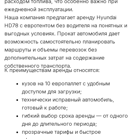
Fiat Ducato
ГАЗ Соболь Бизнес тент
Лада Ларгус
Fiat Doblo
Peugeot Partner
Citroen Berlingo
Citroen Jumpy
Фургоны цельнометалические
ИНФОРМАЦИЯ
О нас
Условия аренды
Контакты
Тарифы
Частые вопросы
Калькулятор аренды
Отзывы