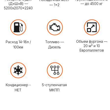
Акция
При единовременной оплате от 30
суток и более, мы гарантируем
лучшую цену в Москве на Газель
Некст
Уточнить условия