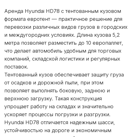
Заказать авто
Заказать звонок
АВТОМОБИЛИ
Все автомобили
ГАЗель Некст Промтоварный фургон
ГАЗель Бизнес Рефрижератор
ГАЗель Некст Евротент с воротами
ГАЗон Некст Евротент с воротами
Арендовать Грузовое Авто
Ford Transit Промтоварный фургон
Полуприцеп Kogel изотермический
Полуприцеп Kogel рефрижератор
Полуприцеп Kogel шторный
Citroen Jumper
Peugeot Boxer