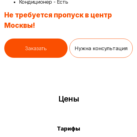
Габариты будки
Грузоподъемность
Посадочных мест
(Д×Ш×В) —
— до 750 кг
— 4+1
1900x1080x930
Тарифы