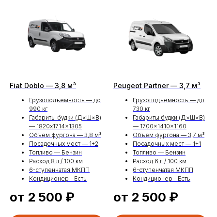
документов и быстрая выдача машины.
Выгодная цена
— чем дольше срок
аренды, тем ниже суточная стоимость.
Аренда пассажирского
Лада Ларгус 1
поколения
позволит вам комфортно
перемещаться по городу или отправляться в
поездки за его пределы без ограничений.
Выбирайте проверенное решение для семьи или
бизнеса — бронируйте автомобиль и
Fiat Doblo — 3,8 м³
Peugeot Partner — 3,7 м³
наслаждайтесь свободой движения!
Грузоподъемность — до
Грузоподъемность — до
990 кг
730 кг
Габариты будки (Д×Ш×В)
Габариты будки (Д×Ш×В)
— 1820x1714x1305
— 1700×1410×1160
Остались вопросы?
Объем фургона — 3,8 м³
Объем фургона — 3,7 м³
Посадочных мест — 1+2
Посадочных мест — 1+1
Оставьте заявку, мы свяжемся и
Топливо — Бензин
Топливо — Бензин
проконсультируем Вас
Расход 8 л / 100 км
Расход 6 л / 100 км
6-ступенчатая МКПП
6-ступенчатая МКПП
Кондиционер - Есть
Кондиционер - Есть
от 2 500
₽
от 2 500
₽
+7