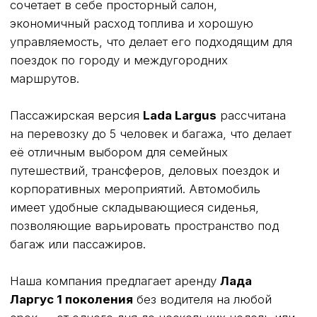
АВТОМОБИЛИ
Все автомобили
ГАЗель Некст Промтоварный фургон
ГАЗель Бизнес Рефрижератор
ГАЗель Некст Евротент с воротами
ГАЗон Некст Евротент с воротами
Арендовать Грузовое Авто
Ford Transit Промтоварный фургон
Полуприцеп Kogel изотермический
Полуприцеп Kogel рефрижератор
Полуприцеп Kogel шторный
Citroen Jumper
Peugeot Boxer
Fiat Ducato
ГАЗ Соболь Бизнес тент
Лада Ларгус