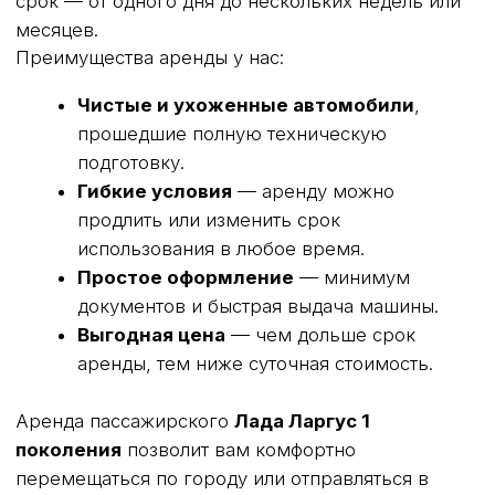
Fiat Doblo
Peugeot Partner
Citroen Berlingo
Citroen Jumpy
Фургоны цельнометалические
ИНФОРМАЦИЯ
О нас
Условия аренды
Контакты
Тарифы
Частые вопросы
Калькулятор аренды
Отзывы
СВЯЗАТЬСЯ
Telegram