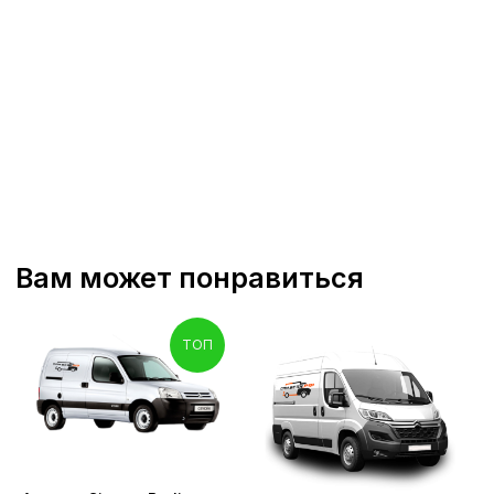
Долгосрочная аренда Лада
Ларгус пассажирский I
поколения на 5 мест
ТОП
Аренда
Лада Ларгус пассажирский 1
поколения на 5 мест
— это удобный вариант
для тех, кто ценит комфорт, вместительность и
надежность при перевозке людей. Автомобиль
сочетает в себе просторный салон,
экономичный расход топлива и хорошую
управляемость, что делает его подходящим для
поездок по городу и междугородних