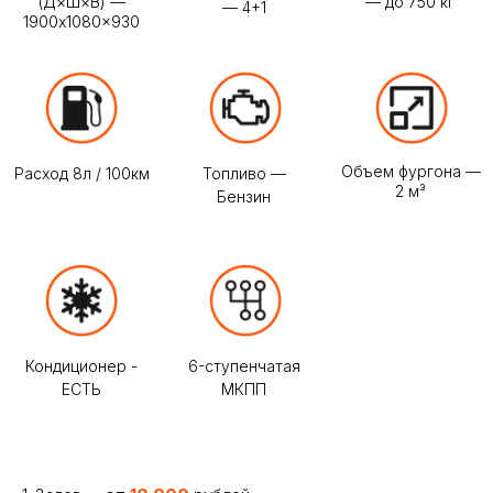
Акция
При единовременной оплате от 30
суток и более, мы гарантируем
лучшую цену в Москве на Газель
Некст
Уточнить условия